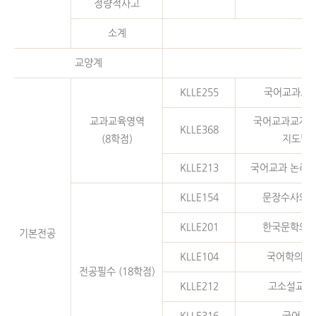
정량적사고
소계
교양계
KLLE255
국어교과교
교과교육영역
국어교과교재연
KLLE368
(8학점)
지도법
KLLE213
국어교과 논리 
KLLE154
문장수사의 
KLLE201
한국문학의 
기본전공
KLLE104
국어학의 
전공필수 (18학점)
KLLE212
고소설교육