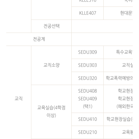
KLLE316
국어사
KLLE407
현대문학
전공선택
전공계
SEDU309
특수교육학
교직소양
SEDU303
교직실무
SEDU320
학교폭력예방의이
SEDU408
학교현장실
교직
SEDU409
학교현장실
(택1)
(해외한국학
교육실습(4학점
이상)
SEDU410
학교현장실습(해
SEDU210
교육봉사