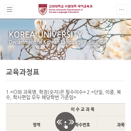
KOREA UNIVERSITY
Department of Korean Language Education
교육과정표
1.<◎와 과목명, 학점(숫자)은 필수이수> 2.<단일, 이중, 복
수, 학사편입 모두 해당학번 기준임>
이 수 교 과 목
영역
학수번호
과목명