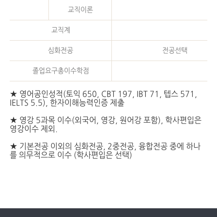
교직이론
교직계
심화전공
전공선택
졸업요구총이수학점
★ 영어공인성적(토익 650, CBT 197, IBT 71, 텝스 571,
IELTS 5.5), 한자이해능력인증 제출
★ 영강 5과목 이수(외국어, 영강, 원어강 포함), 학사편입은
영강이수 제외.
★ 기본전공 이외의 심화전공, 2중전공, 융합전공 중에 하나
를 의무적으로 이수 (학사편입은 선택)