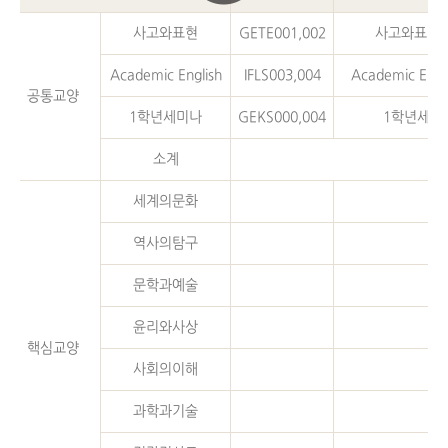
사고와표현
GETE001,002
사고와표현 1
Academic English
IFLS003,004
Academic Engli
공통교양
1학년세미나
GEKS000,004
1학년세미
소계
세계의문화
역사의탐구
문학과예술
윤리와사상
핵심교양
사회의이해
과학과기술